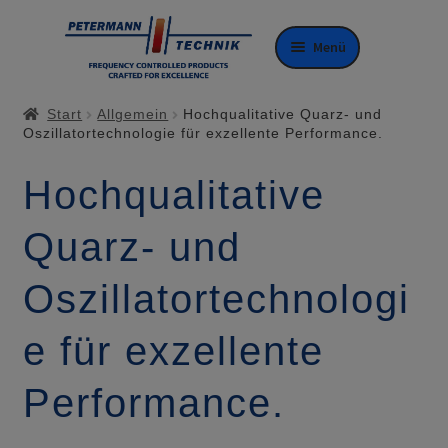
Zur
Zum
Menü
Navigation
Inhalt
springen
springen
Start
Allgemein
Hochqualitative Quarz- und
Oszillatortechnologie für exzellente Performance.
Hochqualitative
Quarz- und
Oszillatortechnologi
e für exzellente
Performance.