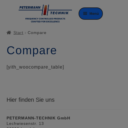
Zur
Zum
Menü
Navigation
Inhalt
springen
springen
Start
Compare
Compare
[yith_woocompare_table]
Hier finden Sie uns
PETERMANN-TECHNIK GmbH
Lechwiesenstr. 13