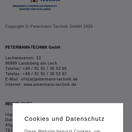
Copyright © Petermann Technik GmbH 2025
PETERMANN-TECHNIK GmbH
Lechwiesenstr. 13
86899 Landsberg am Lech
Telefon: +49 / 81 91 / 30 53 95
Telefax: +49 / 81 91 / 30 53 97
E-Mail:
info(at)petermann-technik.de
Internet:
www.petermann-technik.de
RECHTLICHES
Impressum
Cookies und Datenschutz
Datenschutzerklärung
Allgemeine Geschäftsbedingungen (AGB) PETERMANN-
TECHNIK GmbH
Diese Website benutzt Cookies, um