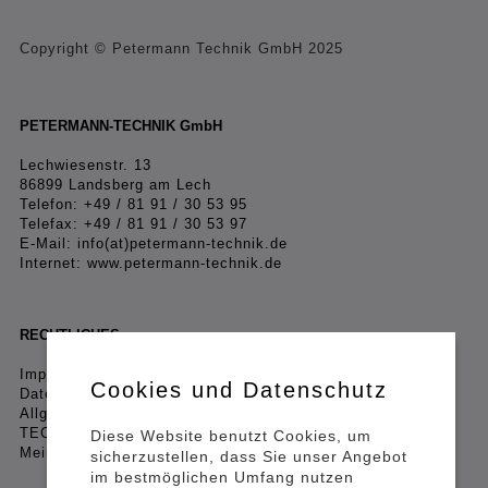
Copyright © Petermann Technik GmbH 2025
PETERMANN-TECHNIK GmbH
Lechwiesenstr. 13
86899 Landsberg am Lech
Telefon: +49 / 81 91 / 30 53 95
Telefax: +49 / 81 91 / 30 53 97
E-Mail:
info(at)petermann-technik.de
Internet:
www.petermann-technik.de
RECHTLICHES
Impressum
Cookies und Datenschutz
Datenschutzerklärung
Allgemeine Geschäftsbedingungen (AGB) PETERMANN-
TECHNIK GmbH
Diese Website benutzt Cookies, um
Mein Konto
sicherzustellen, dass Sie unser Angebot
im bestmöglichen Umfang nutzen