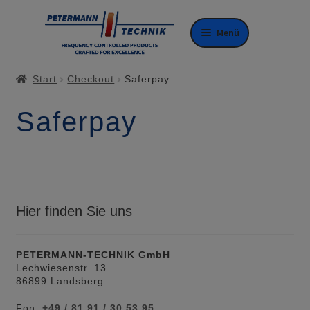
Zur
Zum
Menü
Navigation
Inhalt
springen
springen
Start
Checkout
Saferpay
Saferpay
Hier finden Sie uns
PETERMANN-TECHNIK GmbH
Lechwiesenstr. 13
86899 Landsberg
Fon:
+49 / 81 91 / 30 53 95