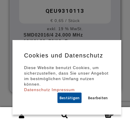
QEU9310113
€
0,65
/
Stück
exkl. 19 % MwSt.
SMD02016/4 24.000 MHz
10/10/-20+70/12pF
LOAD CAPACITANCE (CL): 12pF
WORKING TEMPERATURE
Cookies und Datenschutz
RANGE: -20/+70°C
Diese Website benutzt Cookies, um
sicherzustellen, dass Sie unser Angebot
IN DEN WARENKORB
im bestmöglichen Umfang nutzen
können.
Datenschutz
Impressum
Bestätigen
Bearbeiten
0