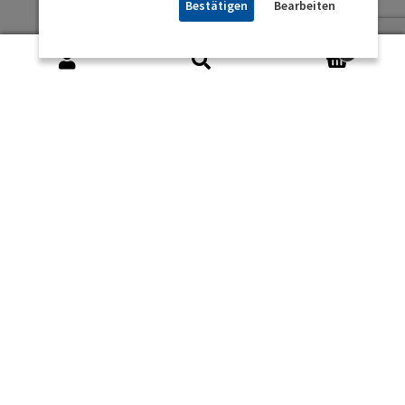
Bestätigen
Bearbeiten
ROHS
Lead free and
RoHS compliant
0
ORDERING
SMD03025/4
CODE
48.000 MHz
10/10/-20+70/12pF
Die SMD Schwingquarze im 3,2 x 2,5
mm/4pad Keramikgehäuse sind langfristig
verfügbar und extrem zuverlässig.
Dieser zu 100% geprüfte SMD Quarz
verfügt über unsere LRT-Technologie
(widerstandsreduziertes
Quarzresonatordesign) für sehr schnelles
und sehr sicheres Anschwingen in Ihrer
Schaltung. Die Lastkapazität beträgt 12 pF,
bzw. die Temperaturstabilität von ±10 ppm
über den Temperaturbereich von -20 bis
70°C.