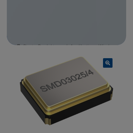
Start
Produkte nach Applikation
Wireless
Communication
QEU9010995
🔍