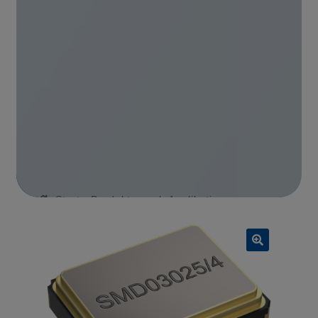
Start
Produkte nach Applikation
Industrial/Embedded
QEU9010970
🔍