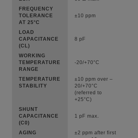
FREQUENCY
TOLERANCE
±10 ppm
AT 25°C
LOAD
CAPACITANCE
8 pF
(CL)
WORKING
TEMPERATURE
-20/+70°C
RANGE
TEMPERATURE
±10 ppm over –
STABILITY
20/+70°C
(referred to
+25°C)
SHUNT
CAPACITANCE
1 pF max.
(C0)
AGING
±2 ppm after first