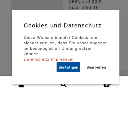
year, ±10 ppm
max. after 10
years
DRIVE LEVEL
100 μW typ. / 200
Cookies und Datenschutz
μW max.
Diese Website benutzt Cookies, um
STORAGE
-55/+125°C
sicherzustellen, dass Sie unser Angebot
TEMPERATURE
im bestmöglichen Umfang nutzen
können.
DELIVERY
Tape & Reel
Datenschutz
Impressum
FORM
Bestätigen
Bearbeiten
ROHS
Lead free and
RoHS compliant
0
ORDERING
SMD02016/4
CODE
24.000 MHz
10/10/-20+70/8pF
PRODUKTBESCHREI