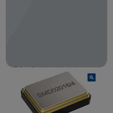
Start
Produkte nach Kategorie
Schwingquarze
QEU9310112
🔍